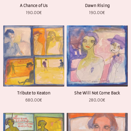
A Chance of Us
Dawn Rising
190.00
€
190.00
€
Tribute to Keaton
She Will Not Come Back
680.00
€
280.00
€