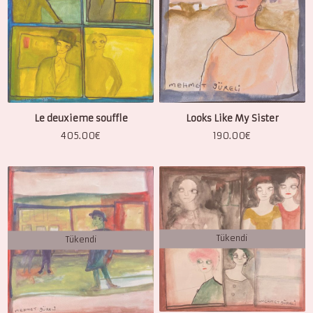
Le deuxieme souffle
Looks Like My Sister
405.00
€
190.00
€
Tükendi
Tükendi