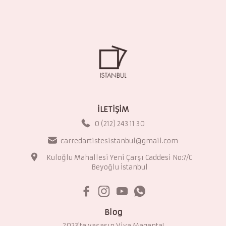
İLETİŞİM
0 (212) 243 11 30
carredartistesistanbul@gmail.com
Kuloğlu Mahallesi Yeni Çarşı Caddesi No:7/C
Beyoğlu İstanbul
Blog
2023'te yaşasın Viva Magenta!