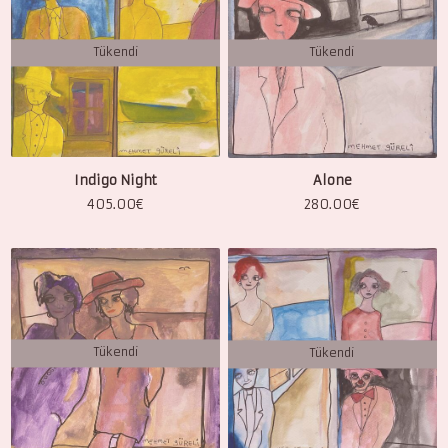
Tükendi
Tükendi
Indigo Night
Alone
405.00
€
280.00
€
Tükendi
Tükendi