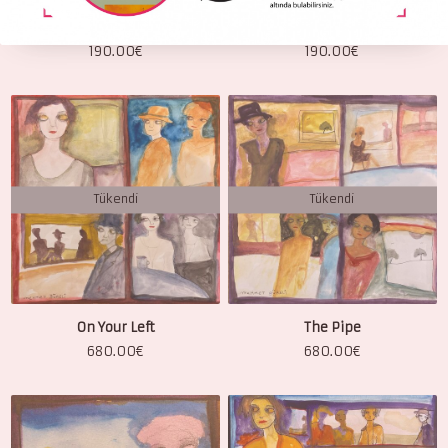
No Gaze to the Flame
Shadowed Presence
190.00
€
190.00
€
Tükendi
Tükendi
On Your Left
The Pipe
680.00
€
680.00
€