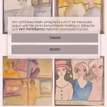
Pascal Lionnet
Pierre Reymond
Sergi Castignani
Veri politikasındaki amaçlarla sınırlı ve mevzuata
uygun şekilde çerez konumlandırmaktayız. Detaylar
için
Veri Politikamız
metnini inceleyebilirsiniz.
Yohann Gloaguen
TAMAM
Will you wait?
Amber Chamber
Tüm Sanatçılarımız ür
405.00
€
190.00
€
REDDET