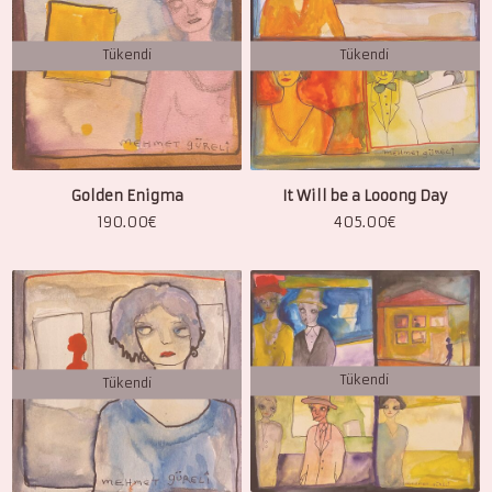
Tükendi
Tükendi
Golden Enigma
It Will be a Looong Day
190.00
€
405.00
€
Tükendi
Tükendi