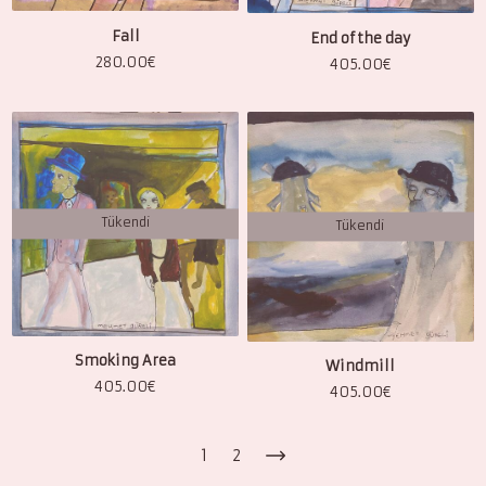
Fall
End of the day
280.00
€
405.00
€
Tükendi
Tükendi
Smoking Area
Windmill
405.00
€
405.00
€
1
2