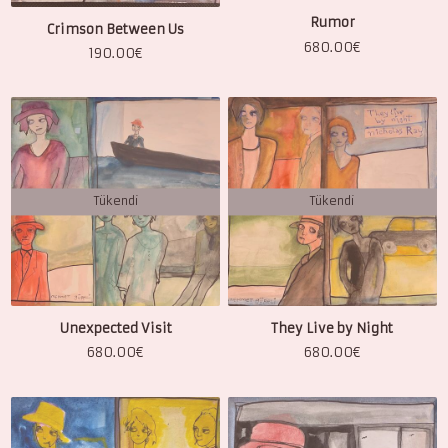
Rumor
Crimson Between Us
680.00
€
190.00
€
Tükendi
Tükendi
Unexpected Visit
They Live by Night
680.00
€
680.00
€