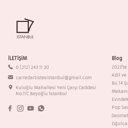
İLETİŞİM
Blog
2023'te
0 (212) 243 11 30
Adil ve
carredartistesistanbul@gmail.com
Bu 14 Ş
Kuloğlu Mahallesi Yeni Çarşı Caddesi
Mekanın
No:7/C Beyoğlu İstanbul
Evindek
Pop San
Geomet
Oğulcan