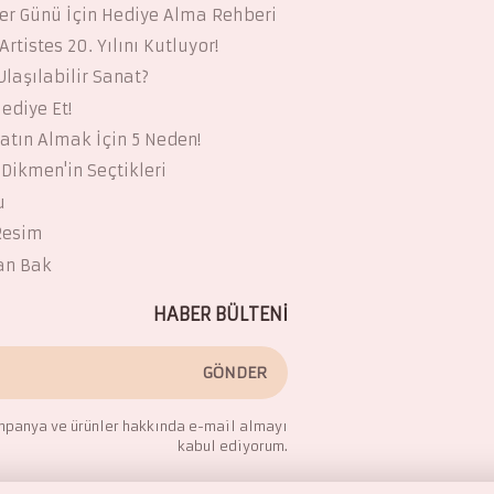
ler Günü İçin Hediye Alma Rehberi
Artistes 20. Yılını Kutluyor!
laşılabilir Sanat?
ediye Et!
atın Almak İçin 5 Neden!
Dikmen'in Seçtikleri
u
 Resim
an Bak
HABER BÜLTENİ
GÖNDER
panya ve ürünler hakkında e-mail almayı
kabul ediyorum.