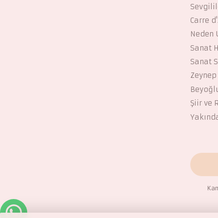
Sevgili
Carre d'
Neden U
Sanat H
Sanat S
Zeynep 
Beyoğl
Şiir ve
Yakınd
Kam