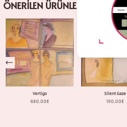
ÖNERİLEN ÜRÜNLER
Vertigo
Silent Gaze
680.00
€
190.00
€