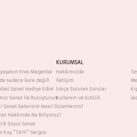
KURUMSAL
 yaşasın Viva Magenta!
Hakkımızda
Te
 de sadece kare değil!
İletişim
Me
ubat Sanat Hediye Edin!
Sıkça Sorulan Sorular
Ki
ızı Sanat İle Buluşturun!
Kullanım ve Gizlilik
İa
i Sanat Galerisini Nasıl Düzenlersin?
at Hakkında Ne Biliyoruz?
rik Soyut Sanat
 Kuş "TAYF" Sergisi