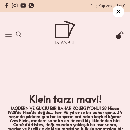
Giriş Yap veya Üye Ol
Eserler
Koleksiyonlar
Sanatçılarımız
Hizmetlerimiz
Hakkımızda
Boyutlar
La Dolce Vita
Alfredo Lopez
Çerçeve
Blog
Teknikler
Klein tarzı mavi!
Anne du Planty
Hediye Kartı
Konsept
0
Fiyat
Gezginler İçin
Aurelie Lafourcade
Tüm Hizmetlerimiz ür
Biz Kimiz?
Tüm Eserler ürünleri
Viva Magenta 2023
Cressanne
Basında Biz
Beyaz Bir Dekorasyon
Ivo Petrov
İletişim
Eserleri
İrfan Yavru
Tüm Hakkımızda ürünl
Concerto
Klein tarzı mavi!
Mehmet Güreli
Romance
Nicole Garilli
MODERN VE GÜÇLÜ BİR BAHAR KOLEKSİYONU! 28 Nisan
1928'de Nice'de doğdu... Tam 96 yıl önce bir bahar günü. 34
Tüm Koleksiyonlar ür
yaşında yıldırım gibi bir kariyerin ardından kaybettiğimiz
Nina Petrova
Yves Klein, modern sanatın en önemli kişiliklerinden biri.
Carré d'Artistes, doğumundan yaklaşık bir asır sonra,
maviye ve özellikle de klein mavisine tutkulu sanatçıları bir