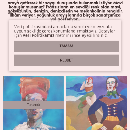
Pascal Lionnet
araya getirerek bir saygı duruşunda bulunmak istiyor. Mavi
konuşur musunuz? Fransızların en sevdiği renk olan mavi,
gökyüzünün, denizin, denizcilerin ve melankolinin rengidir.
Pierre Reymond
İlham veriyor, yoğunluk arayışlarında birçok sanatçımıza
yol gösteriyor...
Sergi Castignani
Veri politikasındaki amaçlarla sınırlı ve mevzuata
Anasayfa
Klein tarzı mavi!
uygun şekilde çerez konumlandırmaktayız. Detaylar
için
Veri Politikamız
metnini inceleyebilirsiniz.
Yohann Gloaguen
TAMAM
Tüm Sanatçılarımız ür
REDDET
Tükendi