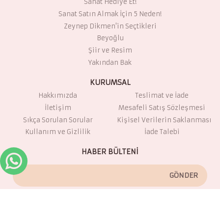
Sanat Hediye Et!
Sanat Satın Almak İçin 5 Neden!
Zeynep Dikmen'in Seçtikleri
Beyoğlu
Şiir ve Resim
Yakından Bak
KURUMSAL
Hakkımızda
Teslimat ve İade
İletişim
Mesafeli Satış Sözleşmesi
Sıkça Sorulan Sorular
Kişisel Verilerin Saklanması
Kullanım ve Gizlilik
İade Talebi
HABER BÜLTENİ
GÖNDER
Kampanya ve ürünler hakkında e-mail almayı kabul ediyorum.