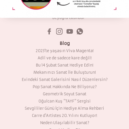
carredartistesistanbul@gmail.com
Kuloğlu Mahallesi Yeni Çarşı Caddesi No:7/C
Beyoğlu İstanbul
Blog
2023'te yaşasın Viva Magenta!
Adil ve de sadece kare değil!
Bu 14 Şubat Sanat Hediye Edin!
Mekanınızı Sanat İle Buluşturun!
Evindeki Sanat Galerisini Nasıl Düzenlersin?
Pop Sanat Hakkında Ne Biliyoruz?
Geometrik Soyut Sanat
Oğulcan Kuş "TAYF" Sergisi
Sevgililer Günü İçin Hediye Alma Rehberi
Carre d'Artistes 20. Yılını Kutluyor!
Neden Ulaşılabilir Sanat?