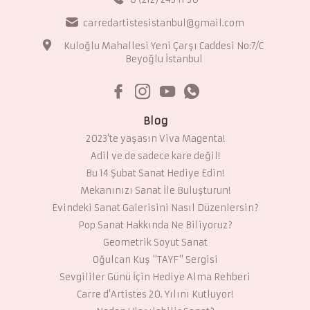
carredartistesistanbul@gmail.com
Kuloğlu Mahallesi Yeni Çarşı Caddesi No:7/C
Beyoğlu İstanbul
Blog
2023'te yaşasın Viva Magenta!
Adil ve de sadece kare değil!
Bu 14 Şubat Sanat Hediye Edin!
Mekanınızı Sanat İle Buluşturun!
Evindeki Sanat Galerisini Nasıl Düzenlersin?
Pop Sanat Hakkında Ne Biliyoruz?
Geometrik Soyut Sanat
Oğulcan Kuş "TAYF" Sergisi
Sevgililer Günü İçin Hediye Alma Rehberi
Carre d'Artistes 20. Yılını Kutluyor!