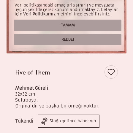
Pascal Lionnet
Veri politikasındaki amaçlarla sınırlı ve mevzuata
uygun şekilde çerez konumlandırmaktayız. Detaylar
Pierre Reymond
için
Veri Politikamız
metnini inceleyebilirsiniz.
TAMAM
Sergi Castignani
Yohann Gloaguen
REDDET
Tüm Sanatçılarımız ür
Five of Them
Mehmet Güreli
32x32 cm
Suluboya.
Orijinaldir ve başka bir örneği yoktur.
Tükendi
Stoğa gelince haber ver