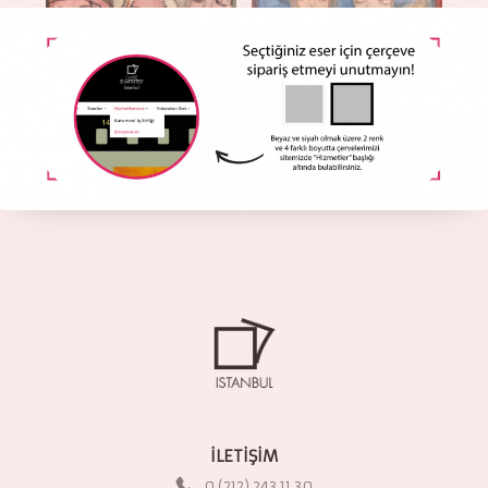
Familiar
United Essence
190.00
€
405.00
€
İLETİŞİM
0 (212) 243 11 30