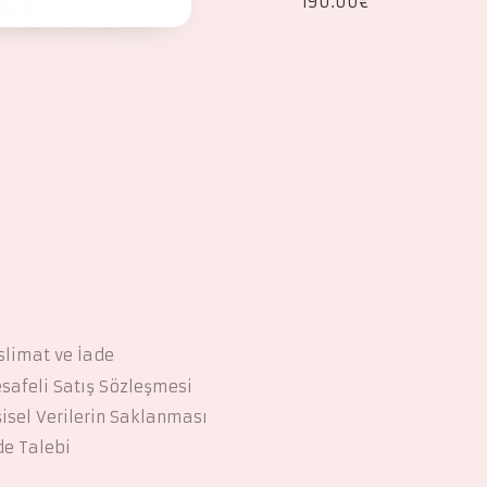
405.00
€
190.00
€
slimat ve İade
safeli Satış Sözleşmesi
şisel Verilerin Saklanması
de Talebi