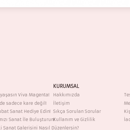
405.00
€
KURUMSAL
 yaşasın Viva Magenta!
Hakkımızda
Te
 de sadece kare değil!
İletişim
Me
ubat Sanat Hediye Edin!
Sıkça Sorulan Sorular
Ki
ızı Sanat İle Buluşturun!
Kullanım ve Gizlilik
İa
i Sanat Galerisini Nasıl Düzenlersin?