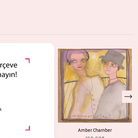
ill you wait?
Amber Chamber