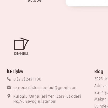
190.00
€
680.00
€
İLETİŞİM
Blog
2023'te
0 (212) 243 11 30
Adil ve
carredartistesistanbul@gmail.com
Bu 14 Ş
Kuloğlu Mahallesi Yeni Çarşı Caddesi
Mekanın
No:7/C Beyoğlu İstanbul
Evindek