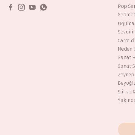
Pop San
Geomet
Oğulcan
Sevgili
Carre d'
Neden U
Sanat H
Sanat S
Zeynep 
Beyoğl
Şiir ve
Yakınd