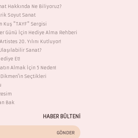
at Hakkında Ne Biliyoruz?
rik Soyut Sanat
 Kuş "TAYF" Sergisi
ler Günü İçin Hediye Alma Rehberi
Artistes 20. Yılını Kutluyor!
laşılabilir Sanat?
ediye Et!
atın Almak İçin 5 Neden!
Dikmen'in Seçtikleri
u
 Resim
an Bak
HABER BÜLTENİ
GÖNDER