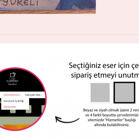
Le deuxieme souffle
W